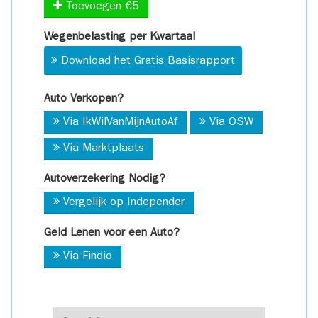
Toevoegen €5
Wegenbelasting per Kwartaal
Download het Gratis Basisrapport
Auto Verkopen?
Via IkWilVanMijnAutoAf
Via OSW
Via Marktplaats
Autoverzekering Nodig?
Vergelijk op Independer
Geld Lenen voor een Auto?
Via Findio