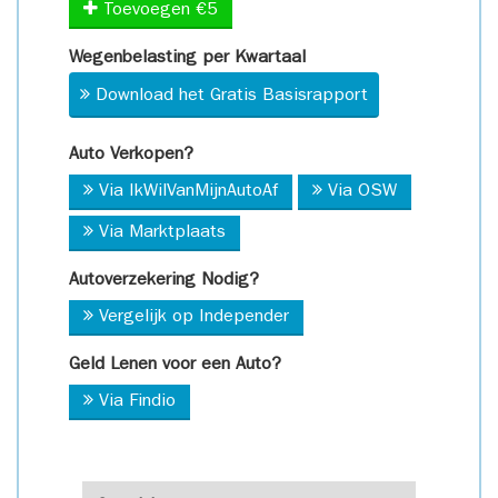
Toevoegen €5
Wegenbelasting per Kwartaal
Download het Gratis Basisrapport
Auto Verkopen?
Via IkWilVanMijnAutoAf
Via OSW
Via Marktplaats
Autoverzekering Nodig?
Vergelijk op Independer
Geld Lenen voor een Auto?
Via Findio