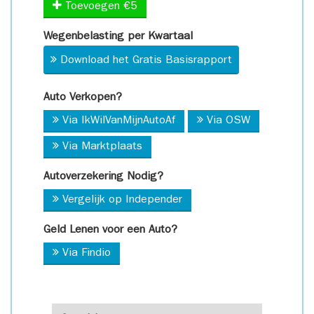
Toevoegen €5
Wegenbelasting per Kwartaal
Download het Gratis Basisrapport
Auto Verkopen?
Via IkWilVanMijnAutoAf
Via OSW
Via Marktplaats
Autoverzekering Nodig?
Vergelijk op Independer
Geld Lenen voor een Auto?
Via Findio