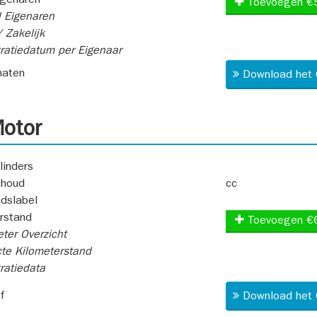
igenaren
Toevoegen €
 Eigenaren
 Zakelijk
ratiedatum per Eigenaar
aten
Download het 
otor
linders
nhoud
cc
idslabel
rstand
Toevoegen €
ter Overzicht
te Kilometerstand
ratiedata
f
Download het 