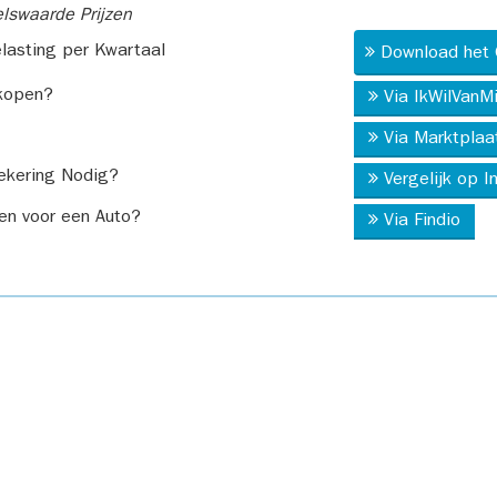
swaarde Prijzen
asting per Kwartaal
Download het 
kopen?
Via IkWilVanM
Via Marktplaa
ekering Nodig?
Vergelijk op 
en voor een Auto?
Via Findio