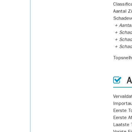
Classific
Aantal Z
Schadeve
+ Aanta
+ Schad
+ Schad
+ Scha
Topsnel
AP
Vervald
Importa
Eerste T
Eerste A
Laatste 