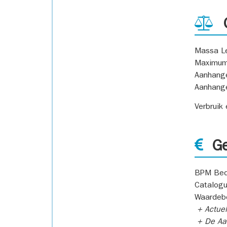
G
Massa L
Maximum
Aanhang
Aanhang
Verbruik
Ge
BPM Bed
Catalogu
Waardeb
+ Actuel
+ De Aan