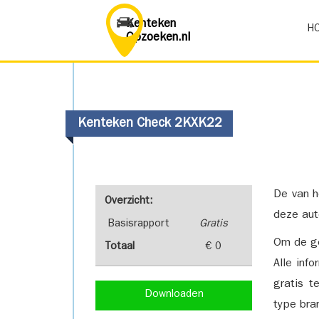
Kenteken
H
Opzoeken.nl
Kenteken Check 2KXK22
De van h
Overzicht:
deze aut
Basisrapport
Gratis
Om de ge
Totaal
€ 0
Alle inf
gratis t
Downloaden
type bra