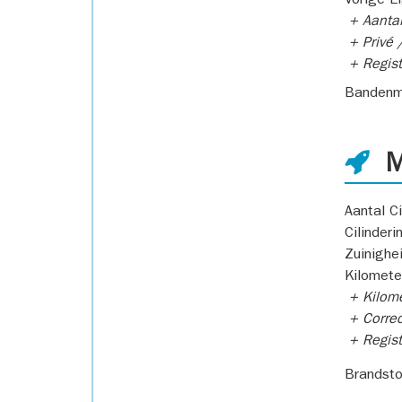
Vorige E
+ Aantal
+ Privé /
+ Regist
Bandenm
M
Aantal Ci
Cilinderi
Zuinighe
Kilomete
+ Kilome
+ Correc
+ Regist
Brandsto