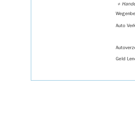
+ Handel
Wegenbel
Auto Ver
Autoverz
Geld Len