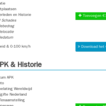
atie
itplaatsen
rleden en Historie
Toevoegen €
l Schades
ebedrag
elocatie
dedatum
heid & 0-100 km/h
Download het 
K & Historie
atum APK
uto
oelating Wereldwijd
fgifte Nederland
Tenaamstelling