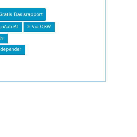
Gratis Basisrapport
ijnAutoAf
Via OSW
ts
Independer