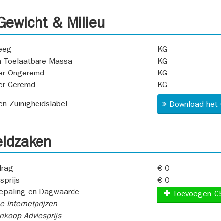
ewicht & Milieu
eeg
KG
 Toelaatbare Massa
KG
er Ongeremd
KG
er Geremd
KG
 en Zuinigheidslabel
Download het 
ldzaken
rag
€ 0
sprijs
€ 0
epaling en Dagwaarde
Toevoegen €
e Internetprijzen
koop Adviesprijs