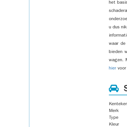
het basi
schadera
onderzoe
u dus ni
informat
waar de
bieden w
wagen. M
hier
voor 
S
Kenteke
Merk
Type
Kleur