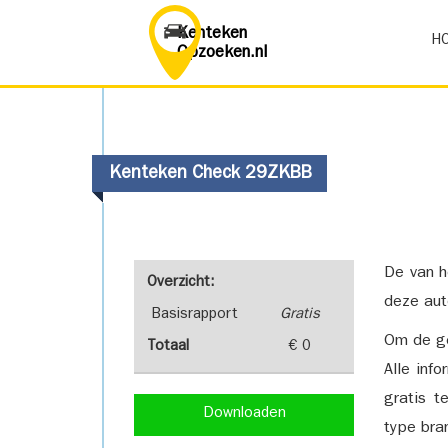
Kenteken
H
Opzoeken.nl
Kenteken Check 29ZKBB
De van h
Overzicht:
deze aut
Basisrapport
Gratis
Om de ge
Totaal
€ 0
Alle inf
gratis t
Downloaden
type bra