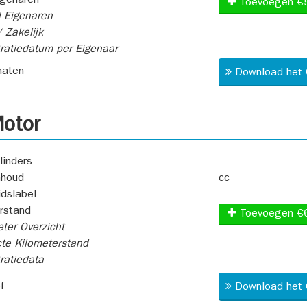
igenaren
Toevoegen €
 Eigenaren
 Zakelijk
ratiedatum per Eigenaar
aten
Download het 
otor
linders
nhoud
cc
idslabel
rstand
Toevoegen €
ter Overzicht
te Kilometerstand
ratiedata
f
Download het 