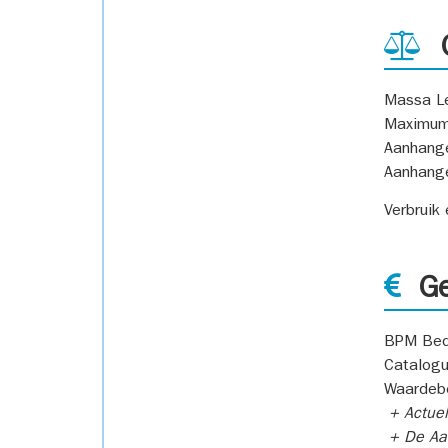
G
Massa L
Maximum
Aanhang
Aanhang
Verbruik
Ge
BPM Bed
Catalogu
Waardeb
+ Actuel
+ De Aan