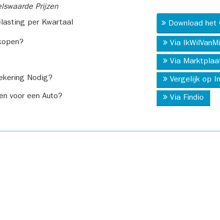
swaarde Prijzen
asting per Kwartaal
Download het 
kopen?
Via IkWilVanM
Via Marktplaa
ekering Nodig?
Vergelijk op 
en voor een Auto?
Via Findio