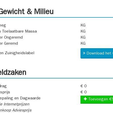
ewicht & Milieu
eeg
KG
 Toelaatbare Massa
KG
er Ongeremd
KG
er Geremd
KG
 en Zuinigheidslabel
Download het 
ldzaken
rag
€ 0
sprijs
€ 0
epaling en Dagwaarde
Toevoegen €
e Internetprijzen
koop Adviesprijs