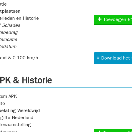
atie
itplaatsen
rleden en Historie
Toevoegen €
l Schades
ebedrag
elocatie
dedatum
heid & 0-100 km/h
Download het 
K & Historie
atum APK
uto
oelating Wereldwijd
fgifte Nederland
Tenaamstelling