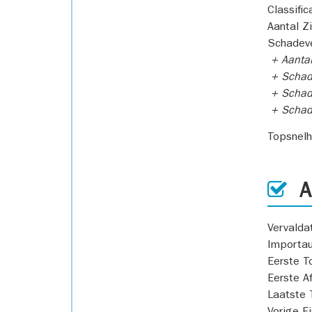
Classific
Aantal Z
Schadeve
+ Aanta
+ Schad
+ Schad
+ Scha
Topsnel
AP
Vervald
Importa
Eerste T
Eerste A
Laatste 