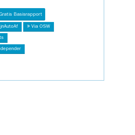
Gratis Basisrapport
ijnAutoAf
Via OSW
ts
Independer