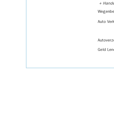
+ Handel
Wegenbel
Auto Ver
Autoverz
Geld Len