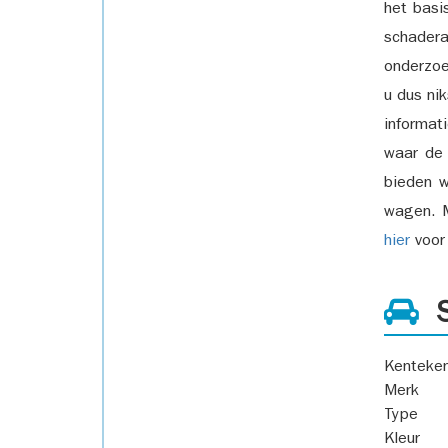
het basi
schadera
onderzoe
u dus ni
informat
waar de
bieden w
wagen. M
hier
voor 
S
Kenteke
Merk
Type
Kleur