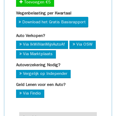
Toevoegen €5
Wegenbelasting per Kwartaal
Download het Gratis Basisrapport
Auto Verkopen?
Via IkWilVanMijnAutoAf
Via OSW
Via Marktplaats
Autoverzekering Nodig?
Vergelijk op Independer
Geld Lenen voor een Auto?
Via Findio