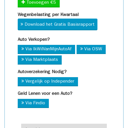
Toevoegen €5
Wegenbelasting per Kwartaal
Download het Gratis Basisrapport
Auto Verkopen?
Via IkWilVanMijnAutoAf
Via OSW
Via Marktplaats
Autoverzekering Nodig?
Vergelijk op Independer
Geld Lenen voor een Auto?
Via Findio