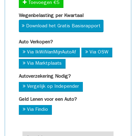
Toevoegen €5
Wegenbelasting per Kwartaal
Download het Gratis Basisrapport
Auto Verkopen?
Via IkWilVanMijnAutoAf
Via OSW
Via Marktplaats
Autoverzekering Nodig?
Vergelijk op Independer
Geld Lenen voor een Auto?
Via Findio