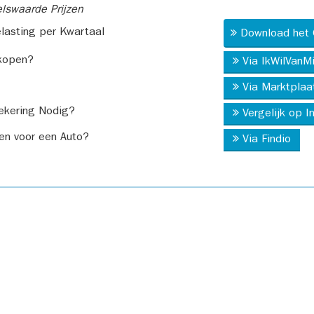
swaarde Prijzen
asting per Kwartaal
Download het 
kopen?
Via IkWilVanM
Via Marktplaa
ekering Nodig?
Vergelijk op 
en voor een Auto?
Via Findio