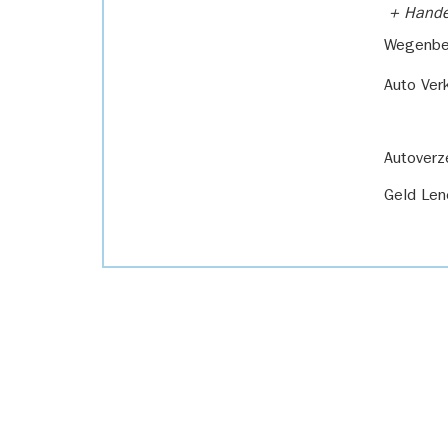
+ Handel
Wegenbel
Auto Ver
Autoverz
Geld Len