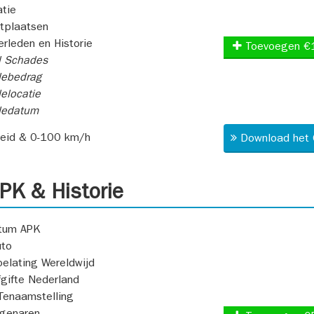
atie
itplaatsen
rleden en Historie
Toevoegen €
l Schades
ebedrag
elocatie
dedatum
heid & 0-100 km/h
Download het 
K & Historie
atum APK
uto
oelating Wereldwijd
fgifte Nederland
Tenaamstelling