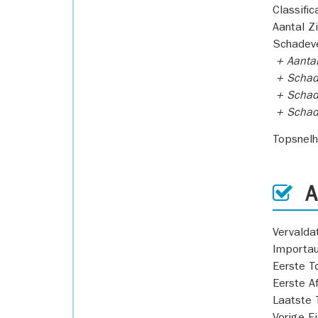
Classific
Aantal Z
Schadeve
+ Aanta
+ Schad
+ Schad
+ Scha
Topsnel
AP
Vervald
Importa
Eerste T
Eerste A
Laatste 