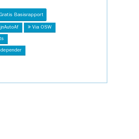
Gratis Basisrapport
ijnAutoAf
Via OSW
ts
Independer