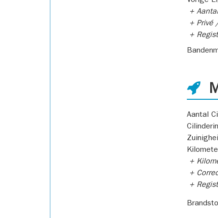
Vorige E
+ Aantal
+ Privé /
+ Regist
Bandenm
M
Aantal Ci
Cilinderi
Zuinighe
Kilomete
+ Kilome
+ Correc
+ Regist
Brandsto