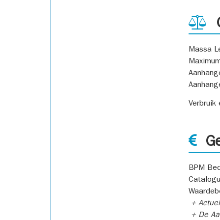
G
Massa L
Maximum
Aanhang
Aanhang
Verbruik
Ge
BPM Bed
Catalogu
Waardeb
+ Actuel
+ De Aan