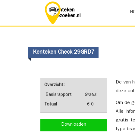
Kenteken
H
Opzoeken.nl
Kenteken Check 29GRD7
De van h
Overzicht:
deze aut
Basisrapport
Gratis
Om de ge
Totaal
€ 0
Alle inf
gratis t
Downloaden
type bra