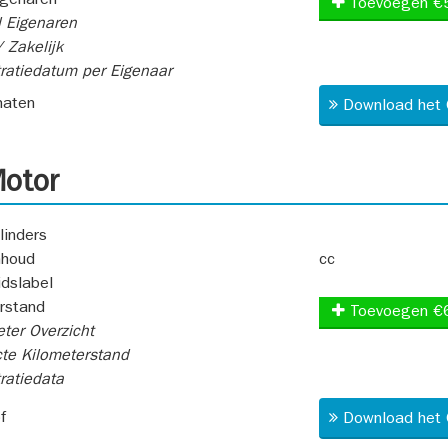
igenaren
Toevoegen €
 Eigenaren
 Zakelijk
ratiedatum per Eigenaar
aten
Download het 
otor
linders
nhoud
cc
idslabel
rstand
Toevoegen €
ter Overzicht
te Kilometerstand
ratiedata
f
Download het 