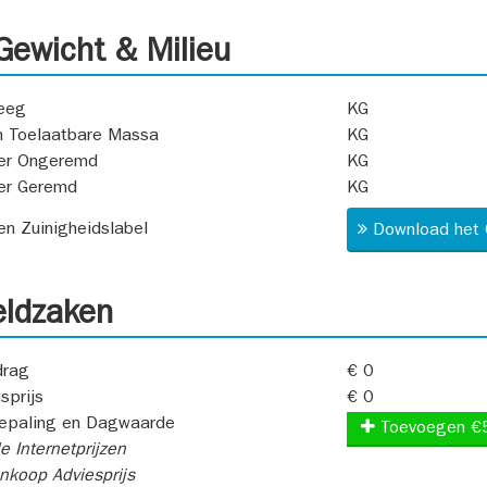
ewicht & Milieu
eeg
KG
 Toelaatbare Massa
KG
er Ongeremd
KG
er Geremd
KG
 en Zuinigheidslabel
Download het 
ldzaken
rag
€ 0
sprijs
€ 0
epaling en Dagwaarde
Toevoegen €
e Internetprijzen
koop Adviesprijs