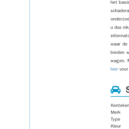
het basi
schadera
onderzoe
u dus ni
informat
waar de
bieden w
wagen. M
hier
voor 
S
Kenteke
Merk
Type
Kleur