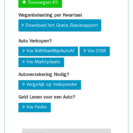
Toevoegen €5
Wegenbelasting per Kwartaal
Download het Gratis Basisrapport
Auto Verkopen?
Via IkWilVanMijnAutoAf
Via OSW
Via Marktplaats
Autoverzekering Nodig?
Vergelijk op Independer
Geld Lenen voor een Auto?
Via Findio