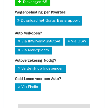
Toevoegen €5
Wegenbelasting per Kwartaal
Download het Gratis Basisrapport
Auto Verkopen?
Via IkWilVanMijnAutoAf
Via OSW
Via Marktplaats
Autoverzekering Nodig?
Vergelijk op Independer
Geld Lenen voor een Auto?
Via Findio