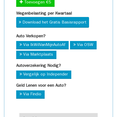
Toevoegen €5
Wegenbelasting per Kwartaal
Download het Gratis Basisrapport
Auto Verkopen?
Via IkWilVanMijnAutoAf
Via OSW
Via Marktplaats
Autoverzekering Nodig?
Vergelijk op Independer
Geld Lenen voor een Auto?
Via Findio