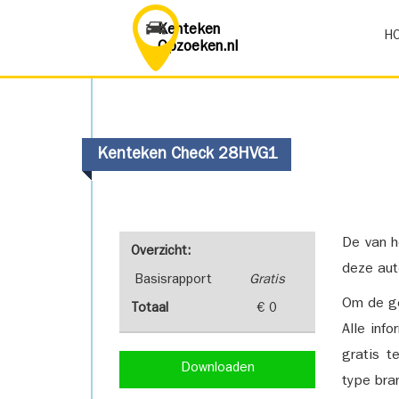
Kenteken
H
Opzoeken.nl
Kenteken Check 28HVG1
De van h
Overzicht:
deze aut
Basisrapport
Gratis
Om de ge
Totaal
€ 0
Alle inf
gratis t
Downloaden
type bra