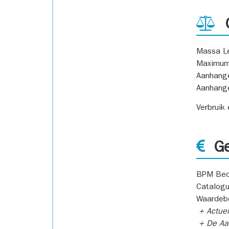
G
Massa L
Maximum
Aanhang
Aanhang
Verbruik
Ge
BPM Bed
Catalogu
Waardeb
+ Actuel
+ De Aan