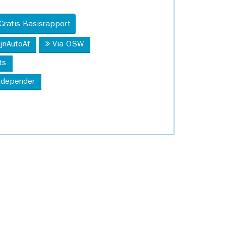
Gratis Basisrapport
ijnAutoAf
Via OSW
ts
Independer