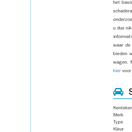
het basi
schadera
onderzoe
u dus ni
informat
waar de
bieden w
wagen. M
hier
voor 
S
Kenteke
Merk
Type
Kleur