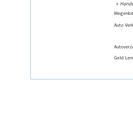
+ Handel
Wegenbel
Auto Ver
Autoverz
Geld Len