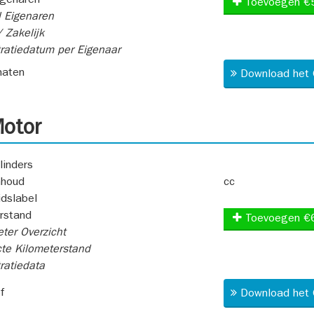
igenaren
Toevoegen €
 Eigenaren
 Zakelijk
ratiedatum per Eigenaar
aten
Download het 
otor
linders
nhoud
cc
idslabel
rstand
Toevoegen €
ter Overzicht
te Kilometerstand
ratiedata
f
Download het 