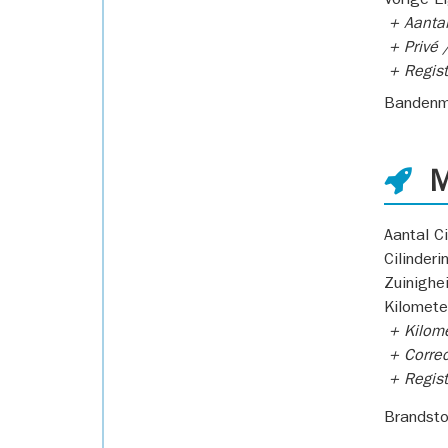
Vorige E
+ Aantal
+ Privé /
+ Regist
Bandenm
M
Aantal Ci
Cilinderi
Zuinighe
Kilomete
+ Kilome
+ Correc
+ Regist
Brandsto