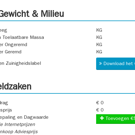
ewicht & Milieu
eeg
KG
 Toelaatbare Massa
KG
er Ongeremd
KG
er Geremd
KG
 en Zuinigheidslabel
Download het 
ldzaken
rag
€ 0
sprijs
€ 0
epaling en Dagwaarde
Toevoegen €
e Internetprijzen
koop Adviesprijs