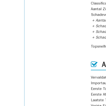
Classific
Aantal Z
Schadeve
+ Aanta
+ Schad
+ Schad
+ Scha
Topsnel
AP
Vervald
Importa
Eerste T
Eerste A
Laatste 