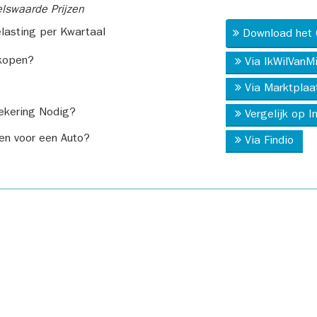
swaarde Prijzen
asting per Kwartaal
Download het 
kopen?
Via IkWilVanM
Via Marktplaa
ekering Nodig?
Vergelijk op 
en voor een Auto?
Via Findio