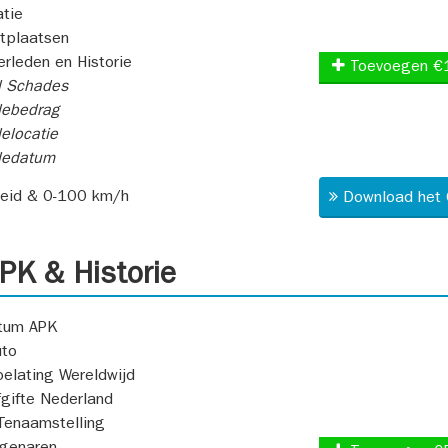
atie
itplaatsen
rleden en Historie
Toevoegen €
l Schades
ebedrag
elocatie
dedatum
heid & 0-100 km/h
Download het 
K & Historie
atum APK
uto
oelating Wereldwijd
fgifte Nederland
Tenaamstelling