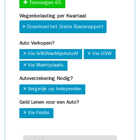
Toevoegen €5
Wegenbelasting per Kwartaal
Download het Gratis Basisrapport
Auto Verkopen?
Via IkWilVanMijnAutoAf
Via OSW
Via Marktplaats
Autoverzekering Nodig?
Vergelijk op Independer
Geld Lenen voor een Auto?
Via Findio