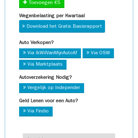
Toevoegen €5
Wegenbelasting per Kwartaal
Download het Gratis Basisrapport
Auto Verkopen?
Via IkWilVanMijnAutoAf
Via OSW
Via Marktplaats
Autoverzekering Nodig?
Vergelijk op Independer
Geld Lenen voor een Auto?
Via Findio