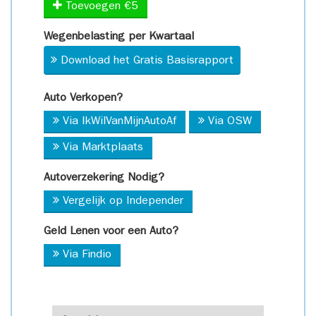
Toevoegen €5
Wegenbelasting per Kwartaal
Download het Gratis Basisrapport
Auto Verkopen?
Via IkWilVanMijnAutoAf
Via OSW
Via Marktplaats
Autoverzekering Nodig?
Vergelijk op Independer
Geld Lenen voor een Auto?
Via Findio