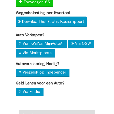
Toevoegen €5
Wegenbelasting per Kwartaal
Download het Gratis Basisrapport
Auto Verkopen?
Via IkWilVanMijnAutoAf
Via OSW
Via Marktplaats
Autoverzekering Nodig?
Vergelijk op Independer
Geld Lenen voor een Auto?
Via Findio