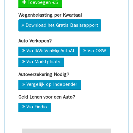
Toevoegen €5
Wegenbelasting per Kwartaal
Download het Gratis Basisrapport
Auto Verkopen?
Via IkWilVanMijnAutoAf
Via OSW
Via Marktplaats
Autoverzekering Nodig?
Vergelijk op Independer
Geld Lenen voor een Auto?
Via Findio