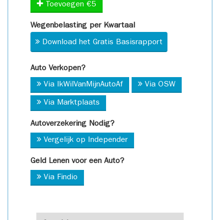
Toevoegen €5
Wegenbelasting per Kwartaal
Download het Gratis Basisrapport
Auto Verkopen?
Via IkWilVanMijnAutoAf
Via OSW
Via Marktplaats
Autoverzekering Nodig?
Vergelijk op Independer
Geld Lenen voor een Auto?
Via Findio