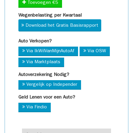
Toevoegen €5
Wegenbelasting per Kwartaal
Download het Gratis Basisrapport
Auto Verkopen?
Via IkWilVanMijnAutoAf
Via OSW
Via Marktplaats
Autoverzekering Nodig?
Vergelijk op Independer
Geld Lenen voor een Auto?
Via Findio