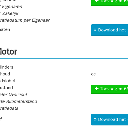
igenaren
Toevoegen €
 Eigenaren
 Zakelijk
ratiedatum per Eigenaar
aten
Download het 
otor
linders
nhoud
cc
idslabel
rstand
Toevoegen €
ter Overzicht
te Kilometerstand
ratiedata
f
Download het 