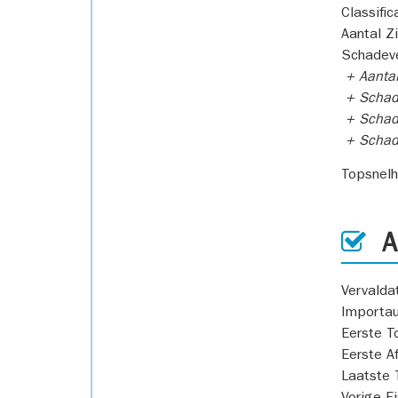
Classific
Aantal Z
Schadeve
+ Aanta
+ Schad
+ Schad
+ Scha
Topsnel
AP
Vervald
Importa
Eerste T
Eerste A
Laatste 