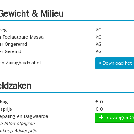
ewicht & Milieu
eeg
KG
 Toelaatbare Massa
KG
er Ongeremd
KG
er Geremd
KG
 en Zuinigheidslabel
Download het 
ldzaken
rag
€ 0
sprijs
€ 0
epaling en Dagwaarde
Toevoegen €
e Internetprijzen
koop Adviesprijs