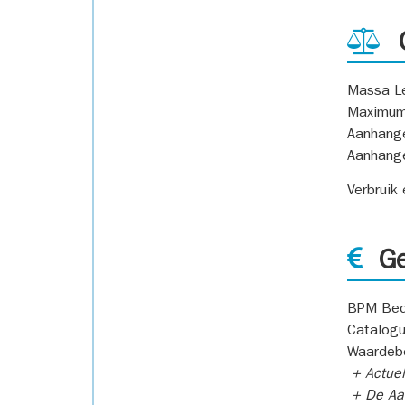
G
Massa L
Maximum
Aanhang
Aanhang
Verbruik
Ge
BPM Bed
Catalogu
Waardeb
+ Actuel
+ De Aan