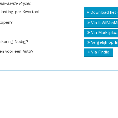
swaarde Prijzen
asting per Kwartaal
Download het 
kopen?
Via IkWilVanM
Via Marktplaa
ekering Nodig?
Vergelijk op 
en voor een Auto?
Via Findio