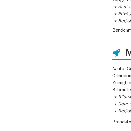
Vorige E
+ Aantal
+ Privé /
+ Regist
Bandenm
M
Aantal Ci
Cilinderi
Zuinighe
Kilomete
+ Kilome
+ Correc
+ Regist
Brandsto