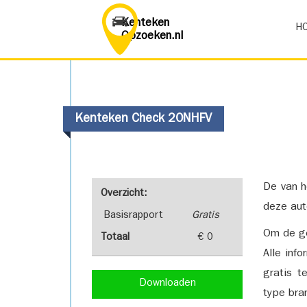
Kenteken
H
Opzoeken.nl
Kenteken Check 20NHFV
De van h
Overzicht:
deze aut
Basisrapport
Gratis
Om de ge
Totaal
€ 0
Alle inf
gratis t
Downloaden
type bra