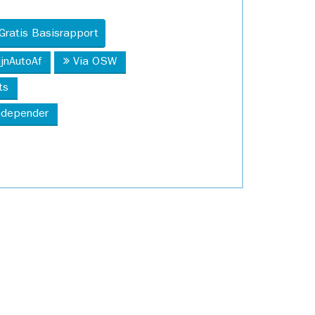
Gratis Basisrapport
ijnAutoAf
Via OSW
ts
Independer