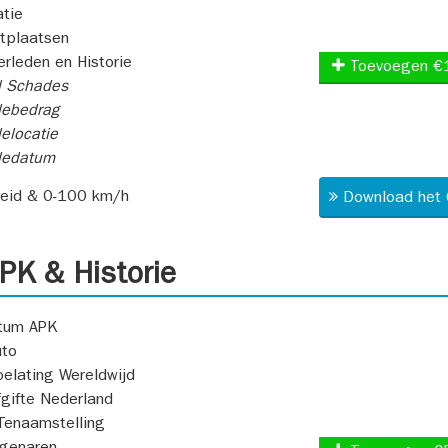
atie
itplaatsen
rleden en Historie
Toevoegen €
l Schades
ebedrag
elocatie
dedatum
heid & 0-100 km/h
Download het 
K & Historie
atum APK
uto
oelating Wereldwijd
fgifte Nederland
Tenaamstelling