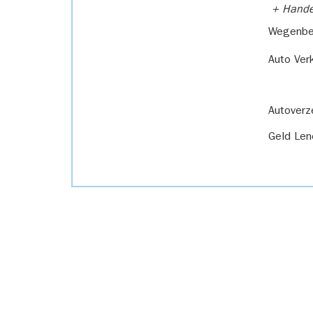
+ Handel
Wegenbel
Auto Ver
Autoverz
Geld Len