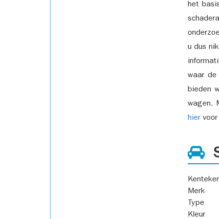
het basi
schadera
onderzoe
u dus ni
informat
waar de
bieden w
wagen. M
hier
voor 
S
Kenteke
Merk
Type
Kleur