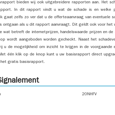
srapport bieden wij ook uitgebreidere rapporten aan. Het sch
pport. In dit rapport vindt u wat de schade is en welke 
k gaat zelfs zo ver dat u de offerteaanvraag van eventuele sch
ks ontgaan als u dit rapport aanvraagt. Dit geldt ook voor het 
ie wat betreft de internetprijzen, handelswaarde prijzen en de
 op wordt aangeboden worden gecheckt. Naast het schadeve
ij u de mogelijkheid om inzicht te krijgen in de voorgaande 
et één klik op de knop kunt u uw basisrapport direct upgra
het gratis basisrapport.
ignalement
n
20NHFV