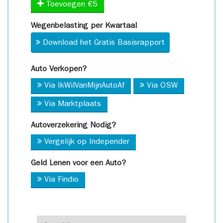
Toevoegen €5
Wegenbelasting per Kwartaal
Download het Gratis Basisrapport
Auto Verkopen?
Via IkWilVanMijnAutoAf
Via OSW
Via Marktplaats
Autoverzekering Nodig?
Vergelijk op Independer
Geld Lenen voor een Auto?
Via Findio