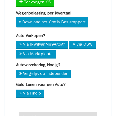
Toevoegen €5
Wegenbelasting per Kwartaal
Download het Gratis Basisrapport
Auto Verkopen?
Via IkWilVanMijnAutoAf
Via OSW
Via Marktplaats
Autoverzekering Nodig?
Vergelijk op Independer
Geld Lenen voor een Auto?
Via Findio