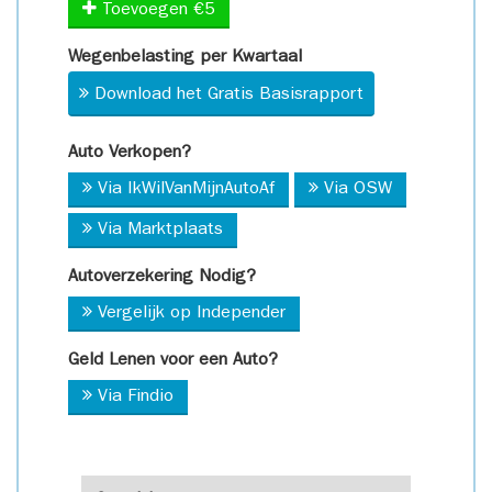
Toevoegen €5
Wegenbelasting per Kwartaal
Download het Gratis Basisrapport
Auto Verkopen?
Via IkWilVanMijnAutoAf
Via OSW
Via Marktplaats
Autoverzekering Nodig?
Vergelijk op Independer
Geld Lenen voor een Auto?
Via Findio