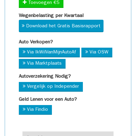
Toevoegen €5
Wegenbelasting per Kwartaal
Download het Gratis Basisrapport
Auto Verkopen?
Via IkWilVanMijnAutoAf
Via OSW
Via Marktplaats
Autoverzekering Nodig?
Vergelijk op Independer
Geld Lenen voor een Auto?
Via Findio