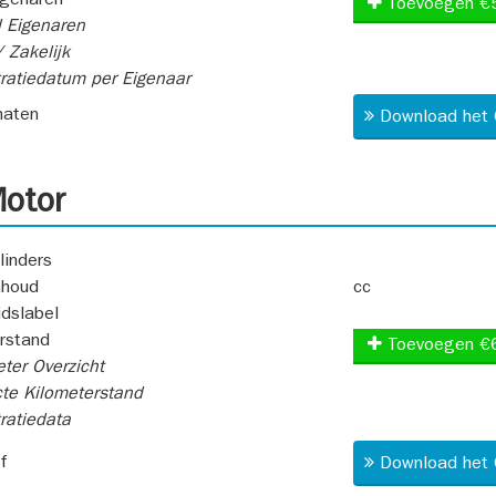
igenaren
Toevoegen €
 Eigenaren
 Zakelijk
ratiedatum per Eigenaar
aten
Download het 
otor
linders
nhoud
cc
idslabel
rstand
Toevoegen €
ter Overzicht
te Kilometerstand
ratiedata
f
Download het 