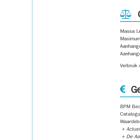
G
Massa L
Maximum
Aanhang
Aanhang
Verbruik
Ge
BPM Bed
Catalogu
Waardeb
+ Actuel
+ De Aan