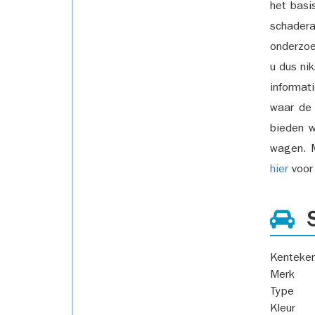
het basi
schadera
onderzoe
u dus ni
informat
waar de
bieden w
wagen. M
hier
voor 
S
Kenteke
Merk
Type
Kleur