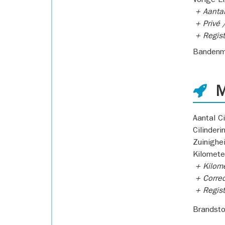
Vorige E
+ Aantal
+ Privé /
+ Regist
Bandenm
M
Aantal Ci
Cilinderi
Zuinighe
Kilomete
+ Kilome
+ Correc
+ Regist
Brandsto