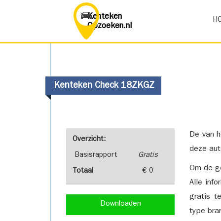
Kenteken
H
Opzoeken.nl
Kenteken Check 18ZKGZ
De van h
Overzicht:
deze aut
Basisrapport
Gratis
Om de ge
Totaal
€ 0
Alle inf
gratis t
Downloaden
type bra