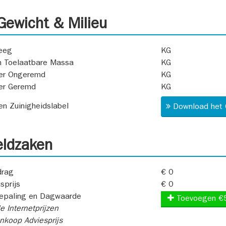
ewicht & Milieu
eeg
KG
 Toelaatbare Massa
KG
er Ongeremd
KG
er Geremd
KG
 en Zuinigheidslabel
Download het 
ldzaken
rag
€ 0
sprijs
€ 0
epaling en Dagwaarde
Toevoegen €
e Internetprijzen
koop Adviesprijs