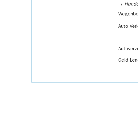
+ Handel
Wegenbel
Auto Ver
Autoverz
Geld Len