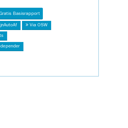
Gratis Basisrapport
ijnAutoAf
Via OSW
ts
Independer