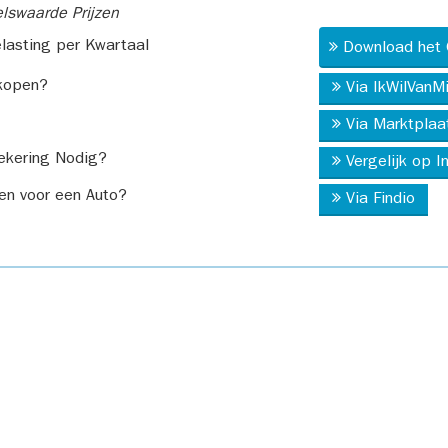
swaarde Prijzen
asting per Kwartaal
Download het 
kopen?
Via IkWilVanM
Via Marktplaa
ekering Nodig?
Vergelijk op 
en voor een Auto?
Via Findio