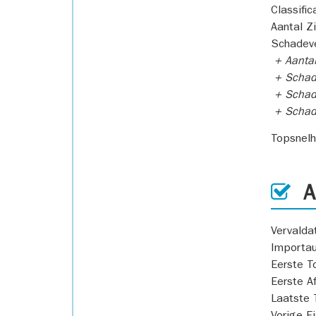
Classific
Aantal Z
Schadeve
+ Aanta
+ Schad
+ Schad
+ Scha
Topsnel
AP
Vervald
Importa
Eerste T
Eerste A
Laatste 