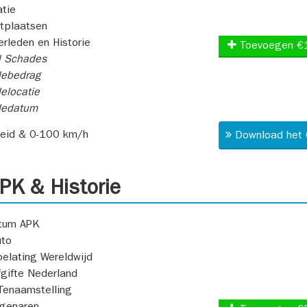
atie
itplaatsen
rleden en Historie
Toevoegen €
l Schades
ebedrag
elocatie
dedatum
heid & 0-100 km/h
Download het 
K & Historie
atum APK
uto
oelating Wereldwijd
fgifte Nederland
Tenaamstelling