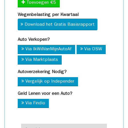
Toevoegen €5
Wegenbelasting per Kwartaal
Download het Gratis Basisrapport
Auto Verkopen?
Via IkWilVanMijnAutoAf
Via OSW
Via Marktplaats
Autoverzekering Nodig?
Vergelijk op Independer
Geld Lenen voor een Auto?
Via Findio