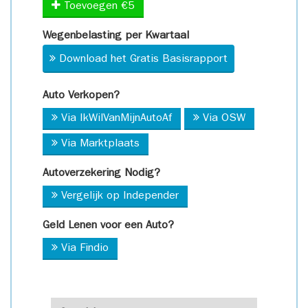
Toevoegen €5
Wegenbelasting per Kwartaal
Download het Gratis Basisrapport
Auto Verkopen?
Via IkWilVanMijnAutoAf
Via OSW
Via Marktplaats
Autoverzekering Nodig?
Vergelijk op Independer
Geld Lenen voor een Auto?
Via Findio