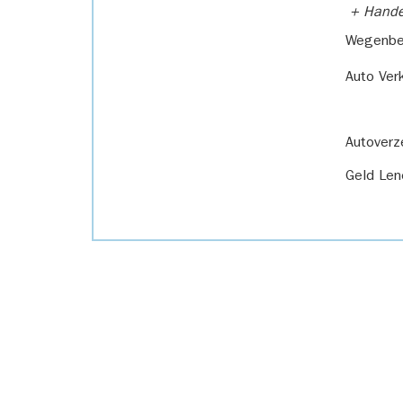
+ Handel
Wegenbel
Auto Ver
Autoverz
Geld Len