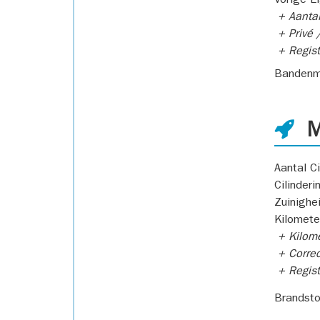
Vorige E
+ Aantal
+ Privé /
+ Regist
Bandenm
M
Aantal Ci
Cilinderi
Zuinighe
Kilomete
+ Kilome
+ Correc
+ Regist
Brandsto