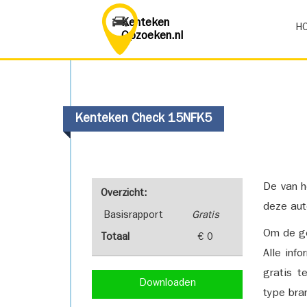
Kenteken
H
Opzoeken.nl
Kenteken Check 15NFK5
De van h
Overzicht:
deze aut
Basisrapport
Gratis
Om de ge
Totaal
€ 0
Alle inf
gratis t
Downloaden
type bra