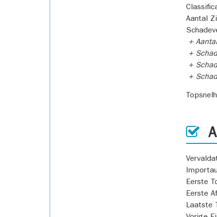
Classific
Aantal Z
Schadeve
+ Aanta
+ Schad
+ Schad
+ Scha
Topsnel
AP
Vervald
Importa
Eerste T
Eerste A
Laatste 