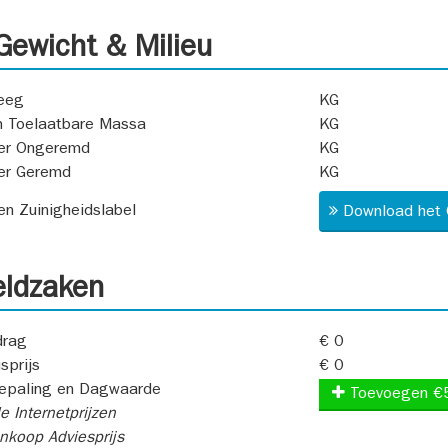
ewicht & Milieu
eeg
KG
 Toelaatbare Massa
KG
er Ongeremd
KG
er Geremd
KG
 en Zuinigheidslabel
Download het 
ldzaken
rag
€ 0
sprijs
€ 0
epaling en Dagwaarde
Toevoegen €
e Internetprijzen
koop Adviesprijs