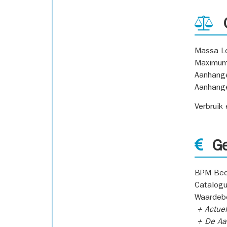
G
Massa L
Maximum
Aanhang
Aanhang
Verbruik
Ge
BPM Bed
Catalogu
Waardeb
+ Actuel
+ De Aan