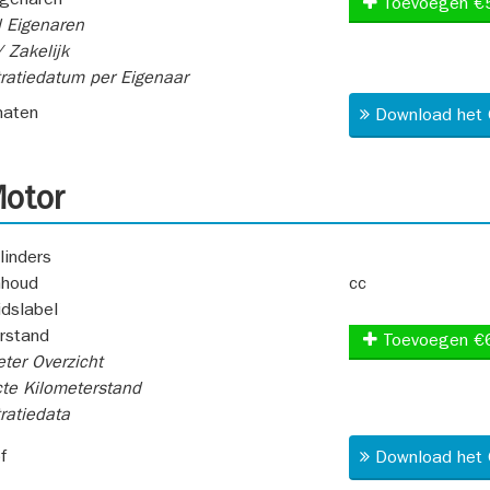
igenaren
Toevoegen €
 Eigenaren
 Zakelijk
ratiedatum per Eigenaar
aten
Download het 
otor
linders
nhoud
cc
idslabel
rstand
Toevoegen €
ter Overzicht
te Kilometerstand
ratiedata
f
Download het 