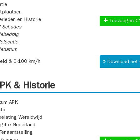
atie
itplaatsen
rleden en Historie
Toevoegen €
l Schades
ebedrag
elocatie
dedatum
heid & 0-100 km/h
Download het 
K & Historie
atum APK
uto
oelating Wereldwijd
fgifte Nederland
Tenaamstelling