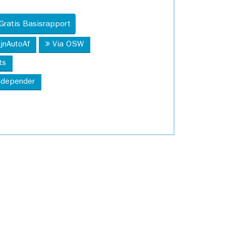
Gratis Basisrapport
ijnAutoAf
Via OSW
ts
Independer