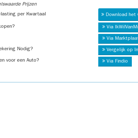
swaarde Prijzen
asting per Kwartaal
Download het 
kopen?
Via IkWilVanM
Via Marktplaa
ekering Nodig?
Vergelijk op 
en voor een Auto?
Via Findio