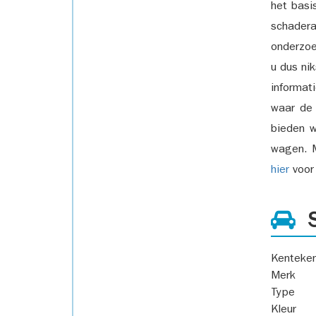
het basi
schadera
onderzoe
u dus ni
informat
waar de
bieden w
wagen. M
hier
voor 
S
Kenteke
Merk
Type
Kleur