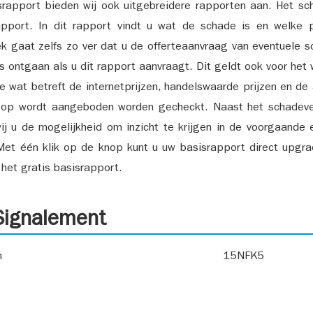
srapport bieden wij ook uitgebreidere rapporten aan. Het sch
pport. In dit rapport vindt u wat de schade is en welke 
k gaat zelfs zo ver dat u de offerteaanvraag van eventuele sch
ks ontgaan als u dit rapport aanvraagt. Dit geldt ook voor het 
ie wat betreft de internetprijzen, handelswaarde prijzen en de
 op wordt aangeboden worden gecheckt. Naast het schadeve
ij u de mogelijkheid om inzicht te krijgen in de voorgaande 
et één klik op de knop kunt u uw basisrapport direct upgra
het gratis basisrapport.
ignalement
n
15NFK5