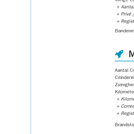
Vorige E
+ Aantal
+ Privé /
+ Regist
Bandenm
M
Aantal Ci
Cilinderi
Zuinighe
Kilomete
+ Kilome
+ Correc
+ Regist
Brandsto