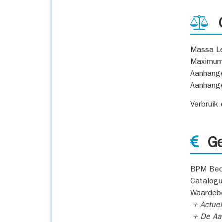
G
Massa L
Maximum
Aanhang
Aanhang
Verbruik
Ge
BPM Bed
Catalogu
Waardeb
+ Actuel
+ De Aan