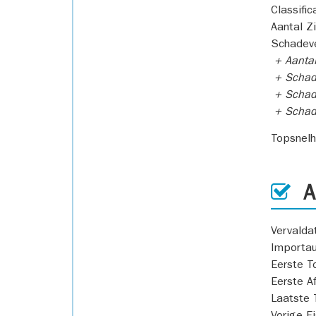
Classific
Aantal Z
Schadeve
+ Aanta
+ Schad
+ Schad
+ Scha
Topsnel
AP
Vervald
Importa
Eerste T
Eerste A
Laatste 