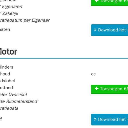
igenaren
Toevoegen €
 Eigenaren
 Zakelijk
ratiedatum per Eigenaar
aten
Download het 
otor
linders
nhoud
cc
idslabel
rstand
Toevoegen €
ter Overzicht
te Kilometerstand
ratiedata
f
Download het 