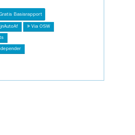
Gratis Basisrapport
ijnAutoAf
Via OSW
ts
Independer