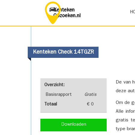
Kenteken
H
Opzoeken.nl
Kenteken Check 14TGZR
De van h
Overzicht:
deze aut
Basisrapport
Gratis
Om de ge
Totaal
€ 0
Alle inf
gratis t
Downloaden
type bra