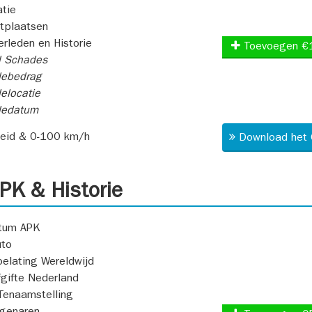
atie
itplaatsen
rleden en Historie
Toevoegen €
l Schades
ebedrag
elocatie
dedatum
heid & 0-100 km/h
Download het 
K & Historie
atum APK
uto
oelating Wereldwijd
fgifte Nederland
Tenaamstelling