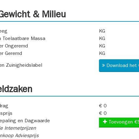
ewicht & Milieu
eeg
KG
 Toelaatbare Massa
KG
er Ongeremd
KG
er Geremd
KG
 en Zuinigheidslabel
Download het 
ldzaken
rag
€ 0
sprijs
€ 0
epaling en Dagwaarde
Toevoegen €
e Internetprijzen
koop Adviesprijs