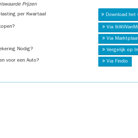
swaarde Prijzen
asting per Kwartaal
Download het 
kopen?
Via IkWilVanM
Via Marktplaa
ekering Nodig?
Vergelijk op 
en voor een Auto?
Via Findio