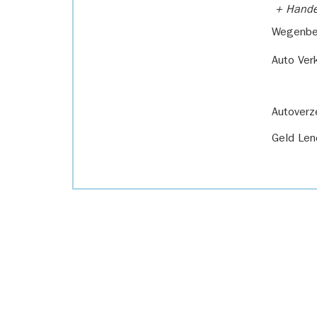
+ Handel
Wegenbel
Auto Ver
Autoverz
Geld Len