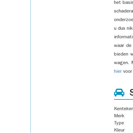
het basi
schadera
onderzoe
u dus ni
informat
waar de
bieden w
wagen. M
hier
voor 
S
Kenteke
Merk
Type
Kleur