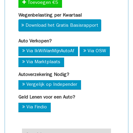
Toevoegen €5
Wegenbelasting per Kwartaal
Download het Gratis Basisrapport
Auto Verkopen?
Via IkWilVanMijnAutoAf
Via OSW
Via Marktplaats
Autoverzekering Nodig?
Vergelijk op Independer
Geld Lenen voor een Auto?
Via Findio