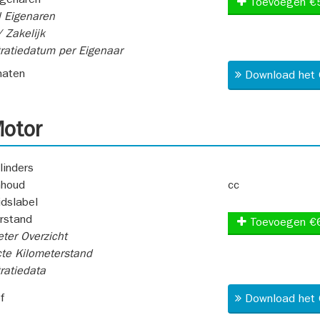
igenaren
Toevoegen €
 Eigenaren
 Zakelijk
ratiedatum per Eigenaar
aten
Download het 
otor
linders
nhoud
cc
idslabel
rstand
Toevoegen €
ter Overzicht
te Kilometerstand
ratiedata
f
Download het 