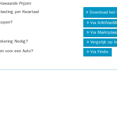
swaarde Prijzen
asting per Kwartaal
Download het 
kopen?
Via IkWilVanM
Via Marktplaa
ekering Nodig?
Vergelijk op 
en voor een Auto?
Via Findio