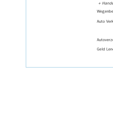
+ Handel
Wegenbel
Auto Ver
Autoverz
Geld Len