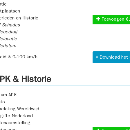
atie
itplaatsen
rleden en Historie
Toevoegen €
l Schades
ebedrag
elocatie
dedatum
heid & 0-100 km/h
Download het 
K & Historie
atum APK
uto
oelating Wereldwijd
fgifte Nederland
Tenaamstelling