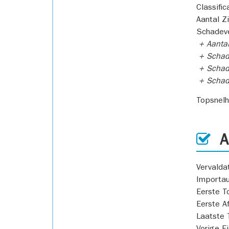
Classific
Aantal Z
Schadeve
+ Aanta
+ Schad
+ Schad
+ Scha
Topsnel
AP
Vervald
Importa
Eerste T
Eerste A
Laatste 