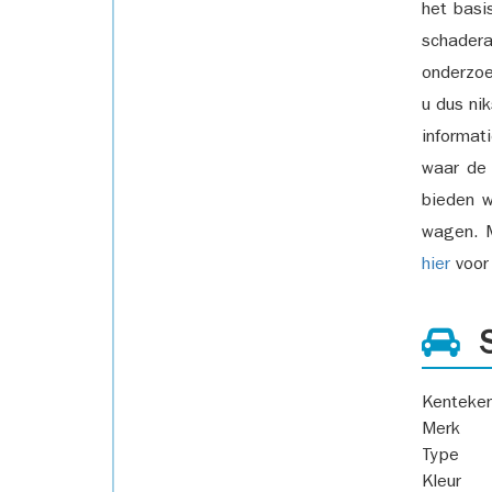
het basi
schadera
onderzoe
u dus ni
informat
waar de
bieden w
wagen. M
hier
voor 
S
Kenteke
Merk
Type
Kleur