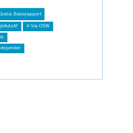
Gratis Basisrapport
ijnAutoAf
Via OSW
ts
Independer