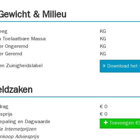
ewicht & Milieu
eeg
KG
 Toelaatbare Massa
KG
er Ongeremd
KG
er Geremd
KG
 en Zuinigheidslabel
Download het 
ldzaken
rag
€ 0
sprijs
€ 0
epaling en Dagwaarde
Toevoegen €
e Internetprijzen
koop Adviesprijs