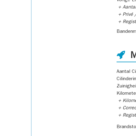
Vorige E
+ Aantal
+ Privé /
+ Regist
Bandenm
M
Aantal Ci
Cilinderi
Zuinighe
Kilomete
+ Kilome
+ Correc
+ Regist
Brandsto