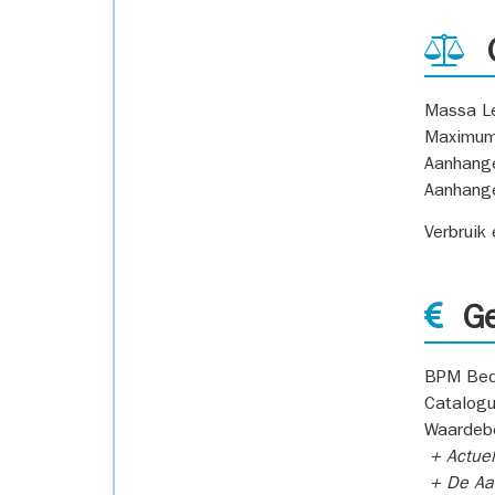
G
Massa L
Maximum
Aanhang
Aanhang
Verbruik
Ge
BPM Bed
Catalogu
Waardeb
+ Actuel
+ De Aan