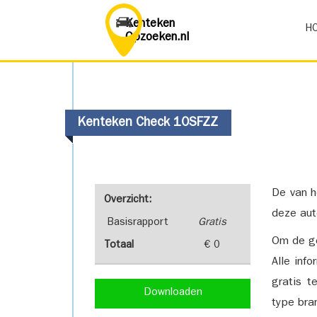
Kenteken
H
Opzoeken.nl
Kenteken Check 10SFZZ
De van h
Overzicht:
deze aut
Basisrapport
Gratis
Om de ge
Totaal
€ 0
Alle inf
gratis t
Downloaden
type bra