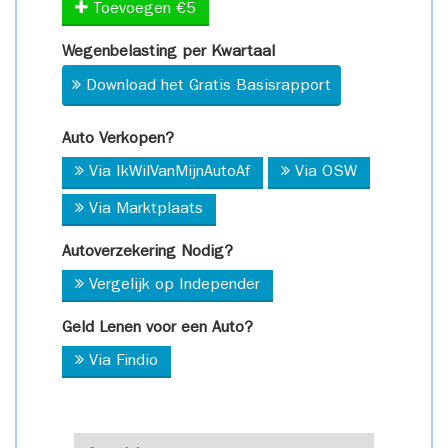
Toevoegen €5
Wegenbelasting per Kwartaal
Download het Gratis Basisrapport
Auto Verkopen?
Via IkWilVanMijnAutoAf
Via OSW
Via Marktplaats
Autoverzekering Nodig?
Vergelijk op Independer
Geld Lenen voor een Auto?
Via Findio