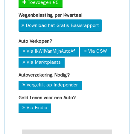
Toevoegen €5
Wegenbelasting per Kwartaal
Download het Gratis Basisrapport
Auto Verkopen?
Via IkWilVanMijnAutoAf
Via OSW
Via Marktplaats
Autoverzekering Nodig?
Vergelijk op Independer
Geld Lenen voor een Auto?
Via Findio