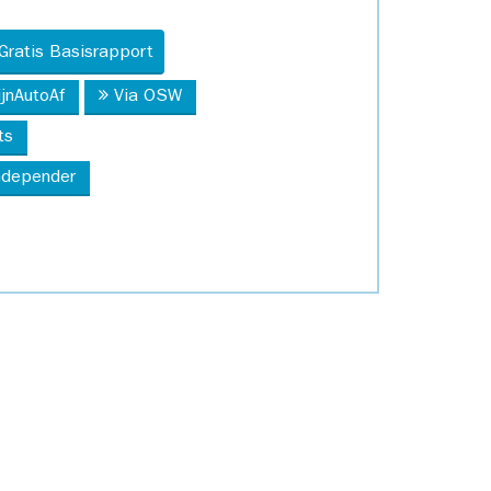
Gratis Basisrapport
ijnAutoAf
Via OSW
ts
Independer