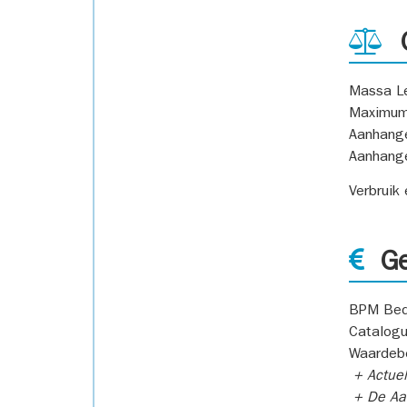
G
Massa L
Maximum
Aanhang
Aanhang
Verbruik
Ge
BPM Bed
Catalogu
Waardeb
+ Actuel
+ De Aan