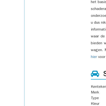
het basi
schadera
onderzoe
u dus ni
informat
waar de
bieden w
wagen. M
hier
voor 
S
Kenteke
Merk
Type
Kleur