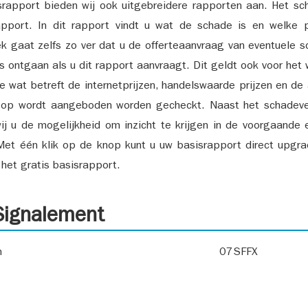
srapport bieden wij ook uitgebreidere rapporten aan. Het sch
pport. In dit rapport vindt u wat de schade is en welke 
k gaat zelfs zo ver dat u de offerteaanvraag van eventuele sch
ks ontgaan als u dit rapport aanvraagt. Dit geldt ook voor het 
ie wat betreft de internetprijzen, handelswaarde prijzen en de
 op wordt aangeboden worden gecheckt. Naast het schadeve
ij u de mogelijkheid om inzicht te krijgen in de voorgaande 
et één klik op de knop kunt u uw basisrapport direct upgra
het gratis basisrapport.
ignalement
n
07SFFX