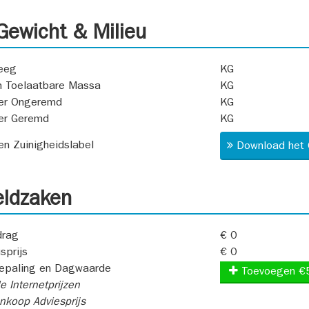
ewicht & Milieu
eeg
KG
 Toelaatbare Massa
KG
er Ongeremd
KG
er Geremd
KG
 en Zuinigheidslabel
Download het 
ldzaken
rag
€ 0
sprijs
€ 0
epaling en Dagwaarde
Toevoegen €
e Internetprijzen
koop Adviesprijs