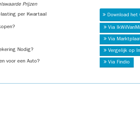
swaarde Prijzen
asting per Kwartaal
Download het 
kopen?
Via IkWilVanM
Via Marktplaa
ekering Nodig?
Vergelijk op 
en voor een Auto?
Via Findio