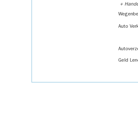
+ Handel
Wegenbel
Auto Ver
Autoverz
Geld Len