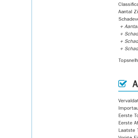
Classific
Aantal Z
Schadeve
+ Aanta
+ Schad
+ Schad
+ Scha
Topsnel
AP
Vervald
Importa
Eerste T
Eerste A
Laatste 