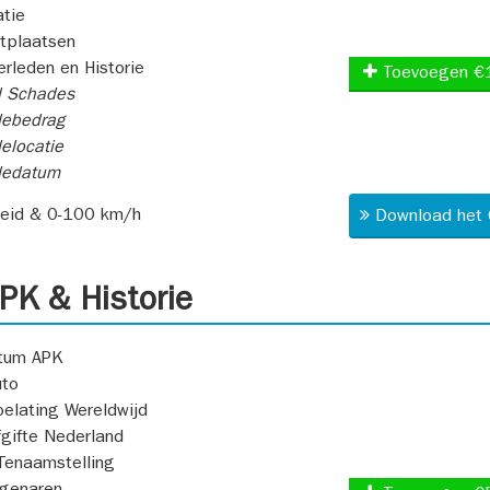
atie
itplaatsen
rleden en Historie
Toevoegen €
l Schades
ebedrag
elocatie
dedatum
heid & 0-100 km/h
Download het 
K & Historie
atum APK
uto
oelating Wereldwijd
fgifte Nederland
Tenaamstelling