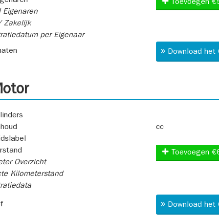
igenaren
Toevoegen €
 Eigenaren
 Zakelijk
ratiedatum per Eigenaar
aten
Download het 
otor
linders
nhoud
cc
idslabel
rstand
Toevoegen €
ter Overzicht
te Kilometerstand
ratiedata
f
Download het 