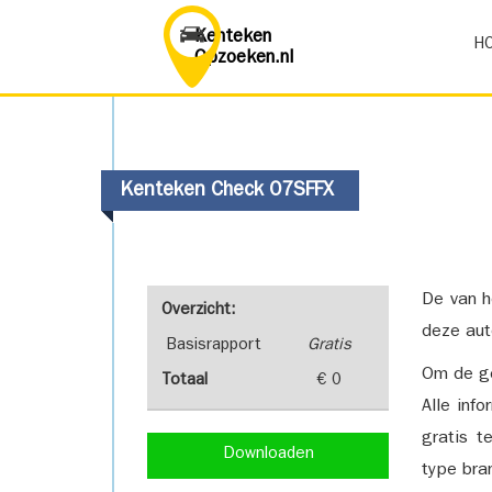
Kenteken
H
Opzoeken.nl
Kenteken Check 07SFFX
De van h
Overzicht:
deze aut
Basisrapport
Gratis
Om de ge
Totaal
€ 0
Alle inf
gratis t
Downloaden
type bra