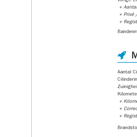
Vorige E
+ Aantal
+ Privé /
+ Regist
Bandenm
M
Aantal Ci
Cilinderi
Zuinighe
Kilomete
+ Kilome
+ Correc
+ Regist
Brandsto