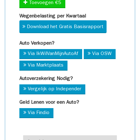
Toevoegen €5
Wegenbelasting per Kwartaal
Download het Gratis Basisrapport
Auto Verkopen?
Via IkWilVanMijnAutoAf
Via OSW
Via Marktplaats
Autoverzekering Nodig?
Vergelijk op Independer
Geld Lenen voor een Auto?
Via Findio