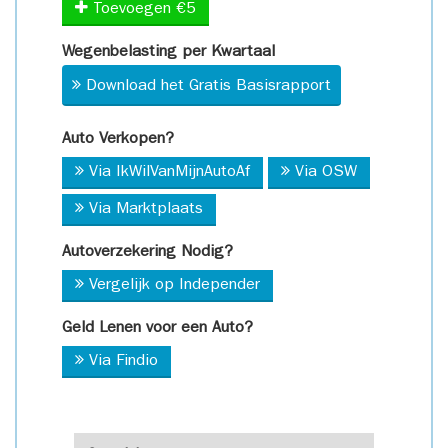
Toevoegen €5
Wegenbelasting per Kwartaal
Download het Gratis Basisrapport
Auto Verkopen?
Via IkWilVanMijnAutoAf
Via OSW
Via Marktplaats
Autoverzekering Nodig?
Vergelijk op Independer
Geld Lenen voor een Auto?
Via Findio