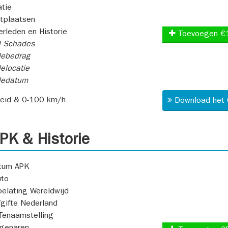
atie
itplaatsen
rleden en Historie
Toevoegen €
l Schades
ebedrag
elocatie
dedatum
heid & 0-100 km/h
Download het 
K & Historie
atum APK
uto
oelating Wereldwijd
fgifte Nederland
Tenaamstelling