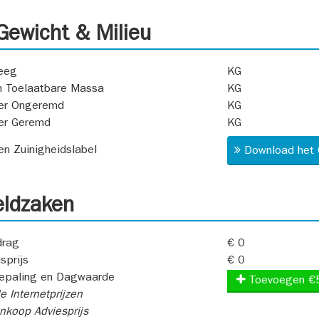
ewicht & Milieu
eeg
KG
 Toelaatbare Massa
KG
er Ongeremd
KG
er Geremd
KG
 en Zuinigheidslabel
Download het 
ldzaken
rag
€ 0
sprijs
€ 0
epaling en Dagwaarde
Toevoegen €
e Internetprijzen
koop Adviesprijs