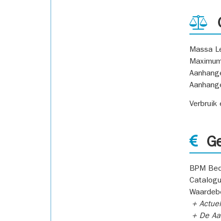
G
Massa L
Maximum
Aanhang
Aanhang
Verbruik
Ge
BPM Bed
Catalogu
Waardeb
+ Actuel
+ De Aan