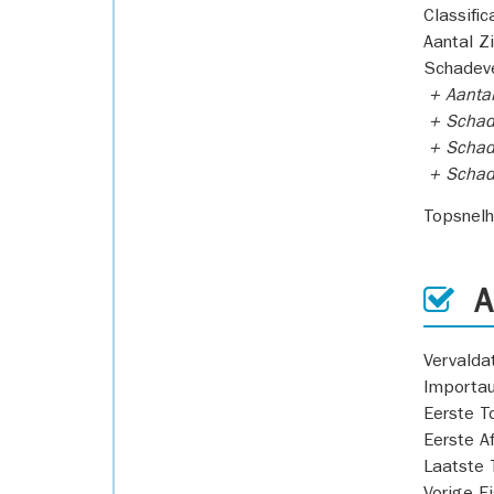
Classific
Aantal Z
Schadeve
+ Aanta
+ Schad
+ Schad
+ Scha
Topsnel
AP
Vervald
Importa
Eerste T
Eerste A
Laatste 