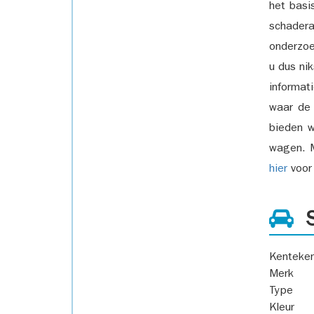
het basi
schadera
onderzoe
u dus ni
informat
waar de
bieden w
wagen. M
hier
voor 
S
Kenteke
Merk
Type
Kleur