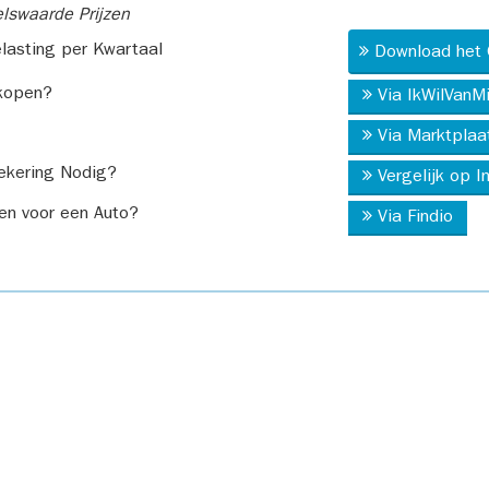
swaarde Prijzen
asting per Kwartaal
Download het 
kopen?
Via IkWilVanM
Via Marktplaa
ekering Nodig?
Vergelijk op 
en voor een Auto?
Via Findio