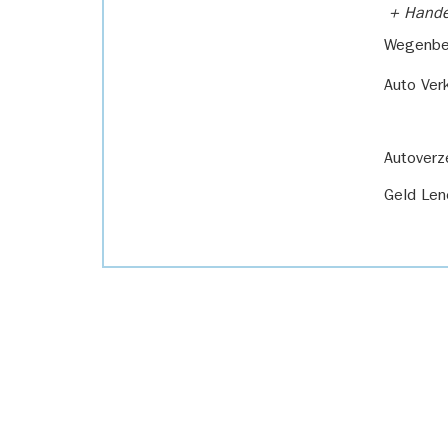
+ Handel
Wegenbel
Auto Ver
Autoverz
Geld Len