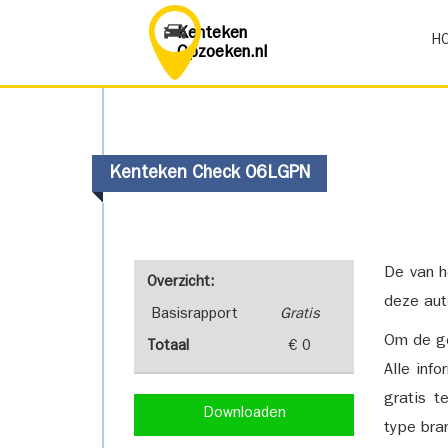
Kenteken
H
Opzoeken.nl
Kenteken Check 06LGPN
De van h
Overzicht:
deze aut
Basisrapport
Gratis
Om de ge
Totaal
€ 0
Alle inf
gratis t
Downloaden
type bra