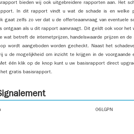
srapport bieden wij ook uitgebreidere rapporten aan. Het sch
pport. In dit rapport vindt u wat de schade is en welke 
k gaat zelfs zo ver dat u de offerteaanvraag van eventuele sch
ks ontgaan als u dit rapport aanvraagt. Dit geldt ook voor het 
ie wat betreft de internetprijzen, handelswaarde prijzen en de
 op wordt aangeboden worden gecheckt. Naast het schadeve
ij u de mogelijkheid om inzicht te krijgen in de voorgaande 
et één klik op de knop kunt u uw basisrapport direct upgra
het gratis basisrapport.
ignalement
n
06LGPN