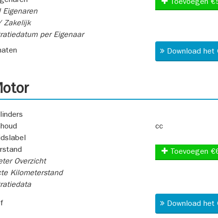
igenaren
Toevoegen €
 Eigenaren
 Zakelijk
ratiedatum per Eigenaar
aten
Download het 
otor
linders
nhoud
cc
idslabel
rstand
Toevoegen €
ter Overzicht
te Kilometerstand
ratiedata
f
Download het 