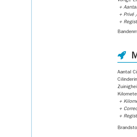
Vorige E
+ Aantal
+ Privé /
+ Regist
Bandenm
M
Aantal Ci
Cilinderi
Zuinighe
Kilomete
+ Kilome
+ Correc
+ Regist
Brandsto