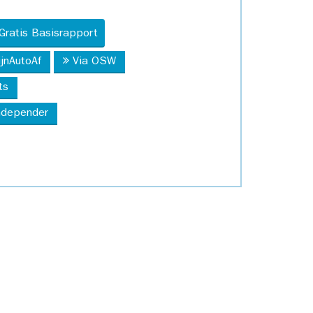
Gratis Basisrapport
ijnAutoAf
Via OSW
ts
Independer