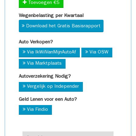
Toevoegen €5
Wegenbelasting per Kwartaal
Download het Gratis Basisrapport
Auto Verkopen?
Via IkWilVanMijnAutoAf
Via OSW
Via Marktplaats
Autoverzekering Nodig?
Vergelijk op Independer
Geld Lenen voor een Auto?
Via Findio