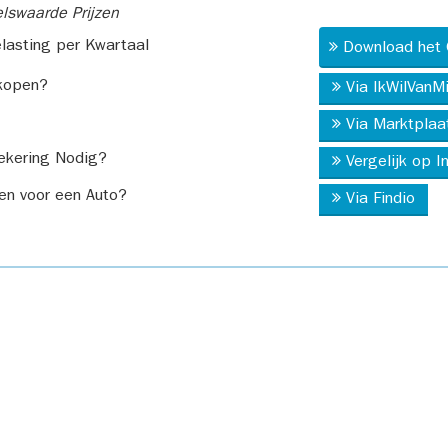
swaarde Prijzen
asting per Kwartaal
Download het 
kopen?
Via IkWilVanM
Via Marktplaa
ekering Nodig?
Vergelijk op 
en voor een Auto?
Via Findio