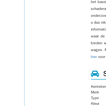
het basi
schadera
onderzoe
u dus ni
informat
waar de
bieden w
wagen. M
hier
voor 
S
Kenteke
Merk
Type
Kleur