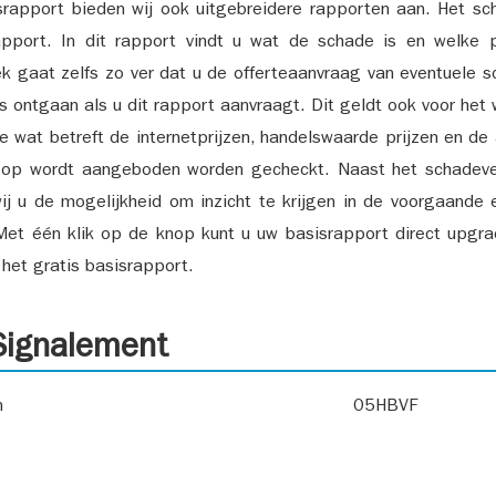
srapport bieden wij ook uitgebreidere rapporten aan. Het sch
pport. In dit rapport vindt u wat de schade is en welke 
k gaat zelfs zo ver dat u de offerteaanvraag van eventuele sch
ks ontgaan als u dit rapport aanvraagt. Dit geldt ook voor het 
ie wat betreft de internetprijzen, handelswaarde prijzen en de
 op wordt aangeboden worden gecheckt. Naast het schadeve
ij u de mogelijkheid om inzicht te krijgen in de voorgaande 
et één klik op de knop kunt u uw basisrapport direct upgra
het gratis basisrapport.
ignalement
n
05HBVF