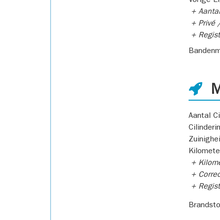
Vorige E
+ Aantal
+ Privé /
+ Regist
Bandenm
M
Aantal Ci
Cilinderi
Zuinighe
Kilomete
+ Kilome
+ Correc
+ Regist
Brandsto