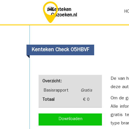
Kenteken
H
Opzoeken.nl
Kenteken Check 05HBVF
De van h
Overzicht:
deze aut
Basisrapport
Gratis
Om de ge
Totaal
€ 0
Alle inf
gratis t
Downloaden
type bra