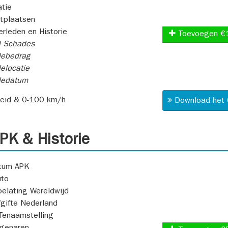
atie
itplaatsen
rleden en Historie
Toevoegen €
l Schades
ebedrag
elocatie
dedatum
heid & 0-100 km/h
Download het 
K & Historie
atum APK
uto
oelating Wereldwijd
fgifte Nederland
Tenaamstelling