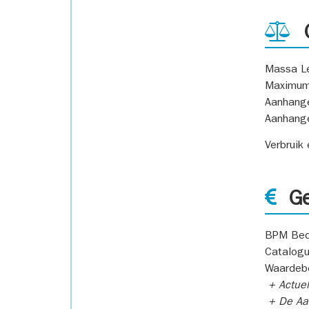
G
Massa L
Maximum
Aanhang
Aanhang
Verbruik
Ge
BPM Bed
Catalogu
Waardeb
+ Actuel
+ De Aan