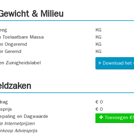
ewicht & Milieu
eeg
KG
 Toelaatbare Massa
KG
er Ongeremd
KG
er Geremd
KG
 en Zuinigheidslabel
Download het 
ldzaken
rag
€ 0
sprijs
€ 0
epaling en Dagwaarde
Toevoegen €
e Internetprijzen
koop Adviesprijs