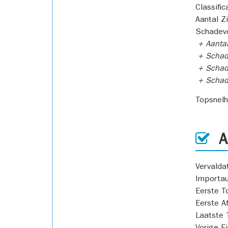
Classific
Aantal Z
Schadeve
+ Aanta
+ Schad
+ Schad
+ Scha
Topsnel
AP
Vervald
Importa
Eerste T
Eerste A
Laatste 