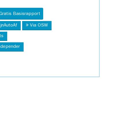
Gratis Basisrapport
ijnAutoAf
Via OSW
ts
Independer