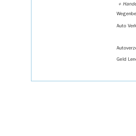
+ Handel
Wegenbel
Auto Ver
Autoverz
Geld Len