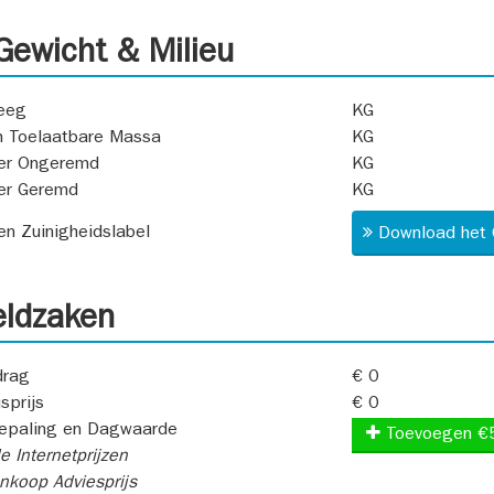
ewicht & Milieu
eeg
KG
 Toelaatbare Massa
KG
er Ongeremd
KG
er Geremd
KG
 en Zuinigheidslabel
Download het 
ldzaken
rag
€ 0
sprijs
€ 0
epaling en Dagwaarde
Toevoegen €
e Internetprijzen
koop Adviesprijs