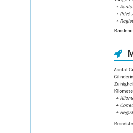
Vorige E
+ Aantal
+ Privé /
+ Regist
Bandenm
M
Aantal Ci
Cilinderi
Zuinighe
Kilomete
+ Kilome
+ Correc
+ Regist
Brandsto