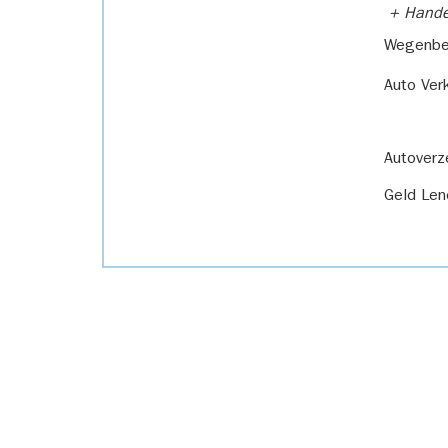
+ Handel
Wegenbel
Auto Ver
Autoverz
Geld Len