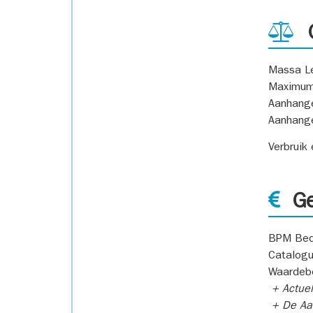
G
Massa L
Maximum
Aanhang
Aanhang
Verbruik
Ge
BPM Bed
Catalogu
Waardeb
+ Actuel
+ De Aan