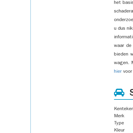
het basi
schadera
onderzoe
u dus ni
informat
waar de
bieden w
wagen. M
hier
voor 
S
Kenteke
Merk
Type
Kleur