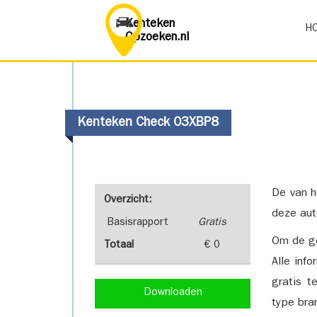
Kenteken
H
Opzoeken.nl
Kenteken Check 03XBP8
De van h
Overzicht:
deze aut
Basisrapport
Gratis
Om de ge
Totaal
€ 0
Alle inf
gratis t
Downloaden
type bra