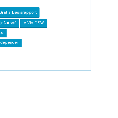
Gratis Basisrapport
ijnAutoAf
Via OSW
ts
Independer