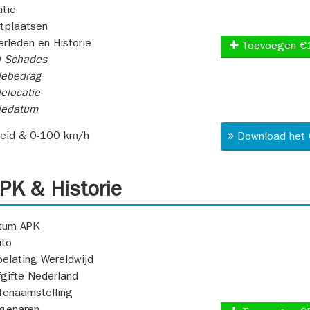
atie
itplaatsen
rleden en Historie
Toevoegen €
l Schades
ebedrag
elocatie
dedatum
heid & 0-100 km/h
Download het 
K & Historie
atum APK
uto
oelating Wereldwijd
fgifte Nederland
Tenaamstelling