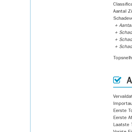
Classific
Aantal Z
Schadeve
+ Aanta
+ Schad
+ Schad
+ Scha
Topsnel
AP
Vervald
Importa
Eerste T
Eerste A
Laatste 