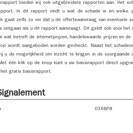
srapport bieden wij ook uitgebreidere rapporten aan. Het sch
pport. In dit rapport vindt u wat de schade is en welke 
k gaat zelfs zo ver dat u de offerteaanvraag van eventuele sch
ks ontgaan als u dit rapport aanvraagt. Dit geldt ook voor het 
ie wat betreft de internetprijzen, handelswaarde prijzen en de
 op wordt aangeboden worden gecheckt. Naast het schadeve
ij u de mogelijkheid om inzicht te krijgen in de voorgaande 
et één klik op de knop kunt u uw basisrapport direct upgra
het gratis basisrapport.
ignalement
n
03XBP8