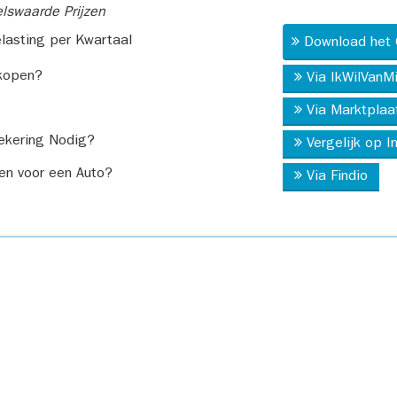
swaarde Prijzen
asting per Kwartaal
Download het 
kopen?
Via IkWilVanM
Via Marktplaa
ekering Nodig?
Vergelijk op 
en voor een Auto?
Via Findio