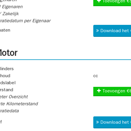
igenaren
Toevoegen €
 Eigenaren
 Zakelijk
ratiedatum per Eigenaar
aten
Download het 
otor
linders
nhoud
cc
idslabel
rstand
Toevoegen €
ter Overzicht
te Kilometerstand
ratiedata
f
Download het 