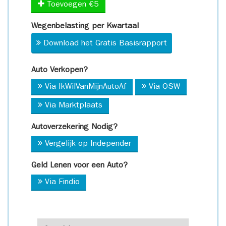
Toevoegen €5
Wegenbelasting per Kwartaal
Download het Gratis Basisrapport
Auto Verkopen?
Via IkWilVanMijnAutoAf
Via OSW
Via Marktplaats
Autoverzekering Nodig?
Vergelijk op Independer
Geld Lenen voor een Auto?
Via Findio