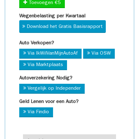
Toevoegen €5
Wegenbelasting per Kwartaal
Download het Gratis Basisrapport
Auto Verkopen?
Via IkWilVanMijnAutoAf
Via OSW
Via Marktplaats
Autoverzekering Nodig?
Vergelijk op Independer
Geld Lenen voor een Auto?
Via Findio