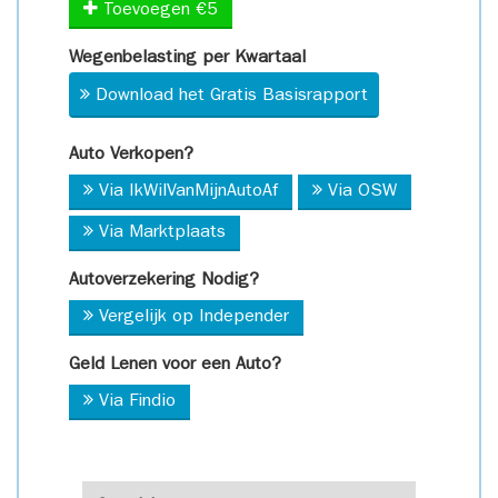
Toevoegen €5
Wegenbelasting per Kwartaal
Download het Gratis Basisrapport
Auto Verkopen?
Via IkWilVanMijnAutoAf
Via OSW
Via Marktplaats
Autoverzekering Nodig?
Vergelijk op Independer
Geld Lenen voor een Auto?
Via Findio