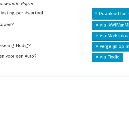
swaarde Prijzen
asting per Kwartaal
Download het 
kopen?
Via IkWilVanM
Via Marktplaa
ekering Nodig?
Vergelijk op 
en voor een Auto?
Via Findio