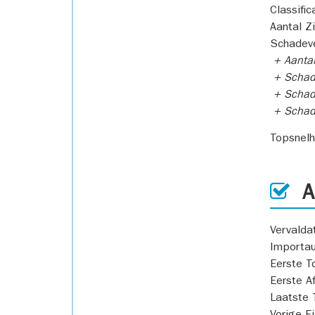
Classific
Aantal Z
Schadeve
+ Aanta
+ Schad
+ Schad
+ Scha
Topsnel
AP
Vervald
Importa
Eerste T
Eerste A
Laatste 