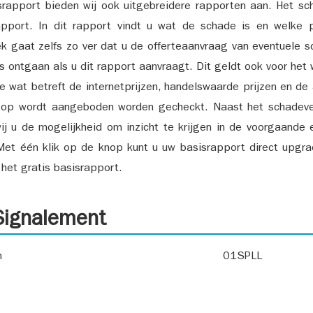
srapport bieden wij ook uitgebreidere rapporten aan. Het sch
pport. In dit rapport vindt u wat de schade is en welke 
k gaat zelfs zo ver dat u de offerteaanvraag van eventuele sch
ks ontgaan als u dit rapport aanvraagt. Dit geldt ook voor het 
ie wat betreft de internetprijzen, handelswaarde prijzen en de
 op wordt aangeboden worden gecheckt. Naast het schadeve
ij u de mogelijkheid om inzicht te krijgen in de voorgaande 
et één klik op de knop kunt u uw basisrapport direct upgra
het gratis basisrapport.
ignalement
n
01SPLL