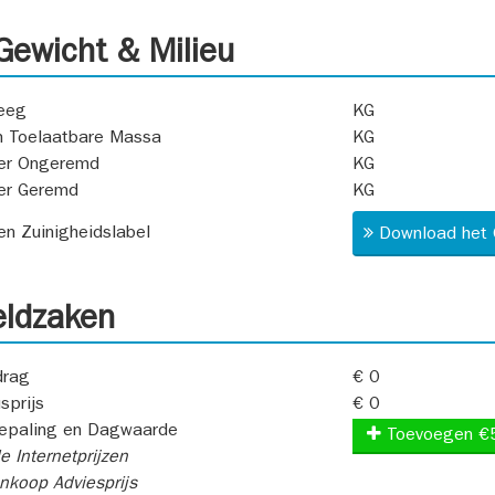
ewicht & Milieu
eeg
KG
 Toelaatbare Massa
KG
er Ongeremd
KG
er Geremd
KG
 en Zuinigheidslabel
Download het 
ldzaken
rag
€ 0
sprijs
€ 0
epaling en Dagwaarde
Toevoegen €
e Internetprijzen
koop Adviesprijs