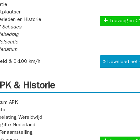
atie
itplaatsen
rleden en Historie
Toevoegen €
l Schades
ebedrag
elocatie
dedatum
heid & 0-100 km/h
Download het 
K & Historie
atum APK
uto
oelating Wereldwijd
fgifte Nederland
Tenaamstelling