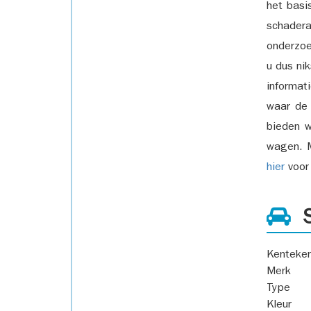
het basi
schadera
onderzoe
u dus ni
informat
waar de
bieden w
wagen. M
hier
voor 
S
Kenteke
Merk
Type
Kleur