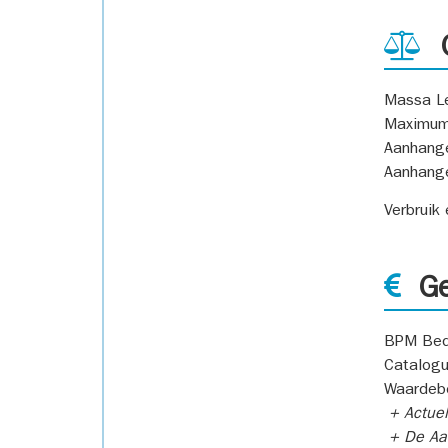
G
Massa L
Maximum
Aanhang
Aanhang
Verbruik
Ge
BPM Bed
Catalogu
Waardeb
+ Actuel
+ De Aan