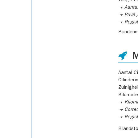
Vorige E
+ Aantal
+ Privé /
+ Regist
Bandenm
M
Aantal Ci
Cilinderi
Zuinighe
Kilomete
+ Kilome
+ Correc
+ Regist
Brandsto