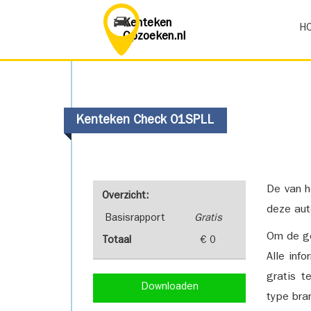
Kenteken
H
Opzoeken.nl
Kenteken Check 01SPLL
De van h
Overzicht:
deze aut
Basisrapport
Gratis
Om de ge
Totaal
€ 0
Alle inf
gratis t
Downloaden
type bra