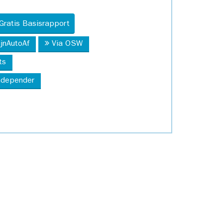
Gratis Basisrapport
ijnAutoAf
Via OSW
ts
Independer