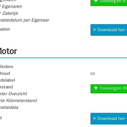
igenaren
Toevoegen €
 Eigenaren
 Zakelijk
ratiedatum per Eigenaar
aten
Download het 
otor
linders
nhoud
cc
idslabel
rstand
Toevoegen €
ter Overzicht
te Kilometerstand
ratiedata
f
Download het 