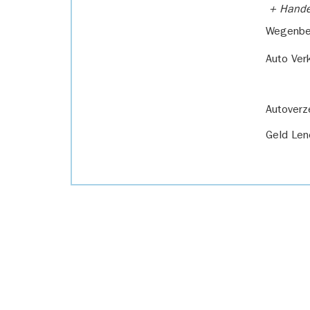
+ Handel
Wegenbel
Auto Ver
Autoverz
Geld Len