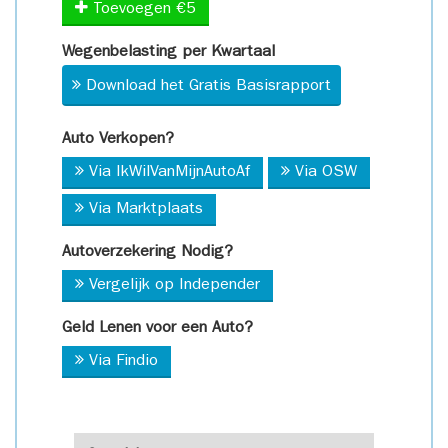
Toevoegen €5
Wegenbelasting per Kwartaal
Download het Gratis Basisrapport
Auto Verkopen?
Via IkWilVanMijnAutoAf
Via OSW
Via Marktplaats
Autoverzekering Nodig?
Vergelijk op Independer
Geld Lenen voor een Auto?
Via Findio