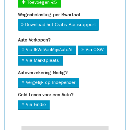
Toevoegen €5
Wegenbelasting per Kwartaal
Download het Gratis Basisrapport
Auto Verkopen?
Via IkWilVanMijnAutoAf
Via OSW
Via Marktplaats
Autoverzekering Nodig?
Vergelijk op Independer
Geld Lenen voor een Auto?
Via Findio