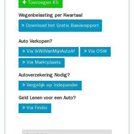
Toevoegen €5
Wegenbelasting per Kwartaal
Download het Gratis Basisrapport
Auto Verkopen?
Via IkWilVanMijnAutoAf
Via OSW
Via Marktplaats
Autoverzekering Nodig?
Vergelijk op Independer
Geld Lenen voor een Auto?
Via Findio