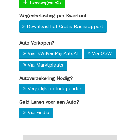
Toevoegen €5
Wegenbelasting per Kwartaal
Download het Gratis Basisrapport
Auto Verkopen?
Via IkWilVanMijnAutoAf
Via OSW
Via Marktplaats
Autoverzekering Nodig?
Vergelijk op Independer
Geld Lenen voor een Auto?
Via Findio