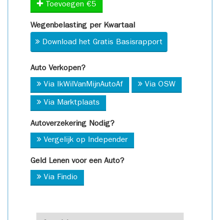
Toevoegen €5
Wegenbelasting per Kwartaal
Download het Gratis Basisrapport
Auto Verkopen?
Via IkWilVanMijnAutoAf
Via OSW
Via Marktplaats
Autoverzekering Nodig?
Vergelijk op Independer
Geld Lenen voor een Auto?
Via Findio